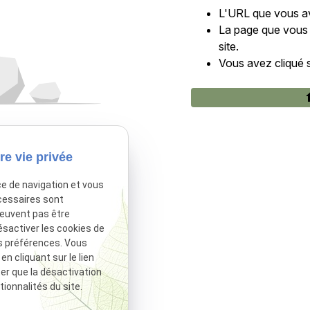
L'URL que vous ave
La page que vous e
site.
Vous avez cliqué s
h
re vie privée
ce de navigation et vous
cessaires sont
peuvent pas être
ésactiver les cookies de
s préférences. Vous
 cliquant sur le lien
ter que la désactivation
ionnalités du site.