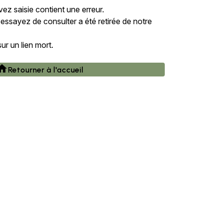
z saisie contient une erreur.
ssayez de consulter a été retirée de notre
ur un lien mort.
ome
Retourner à l'accueil